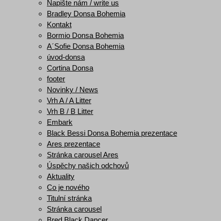
Napište nám / write us
Bradley Donsa Bohemia
Kontakt
Bormio Donsa Bohemia
A´Sofie Donsa Bohemia
úvod-donsa
Cortina Donsa
footer
Novinky / News
Vrh A / A Litter
Vrh B / B Litter
Embark
Black Bessi Donsa Bohemia prezentace
Ares prezentace
Stránka carousel Ares
Úspěchy našich odchovů
Aktuality
Co je nového
Titulní stránka
Stránka carousel
Bred Black Dancer