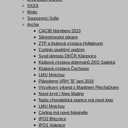
XXXX
Motiv
Sourozenci Sofie
Archiv
CACIB Nürnberg 2013
Silvestrovské obrany
ZTP a klubová výstava Hollabrunn
Cortinin úspěšný podzim
Svod dorostu DKČR Klánovice
Klubová výstava dobrmanů ZKO Sadská
Klubová výstava Čechurov
LMU Mnichov
Plánujeme VRH "B" jaro 2016
Výcvikový víkend s Martinem Plecháčkem
Nové krytí / New Mating
Naše chovatelská stanice má nové logo
LMU Mnichov
Cortina má nové fotografie
IPO2 Březnice
IPO1 Volenice