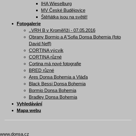
IHA Wieselburg
MV České Budějovice
Štěňátka jsou na světě!
Fotogalerie
..VRH B v Kroměříži - 07.05.2016
Obrany Bormio a A'Sofia Donsa Bohemia (foto
David Neff)
CORTINA výcvik
CORTINA různé
Cortina má nové fotografie
BRED různé
Ares Donsa Bohemia a Vláďa
Black Bessi Donsa Bohemia
Bormio Donsa Bohemia
Bradley Donsa Bohemia
Vyhledávání
Mapa webu
www.donsa.cz