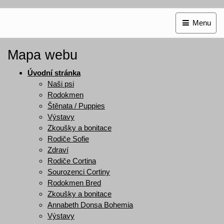
Menu
Mapa webu
Úvodní stránka
Naši psi
Rodokmen
Štěnata / Puppies
Výstavy
Zkoušky a bonitace
Rodiče Sofie
Zdraví
Rodiče Cortina
Sourozenci Cortiny
Rodokmen Bred
Zkoušky a bonitace
Annabeth Donsa Bohemia
Výstavy