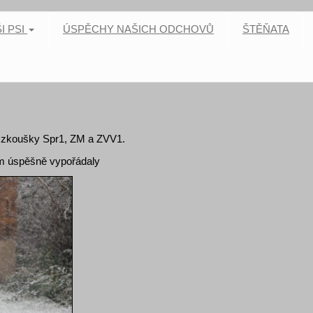
I PSI
ÚSPĚCHY NAŠICH ODCHOVŮ
ŠTĚŇATA
ly zkoušky Spr1, ZM a ZVV1.
ím úspěšně vypořádaly