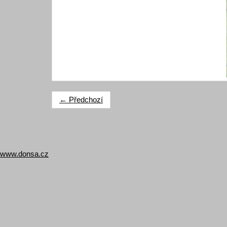
← Předchozí
www.donsa.cz