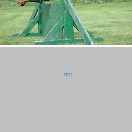
« zpět