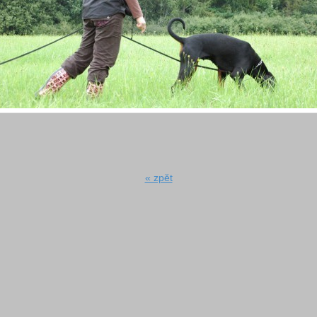
« zpět