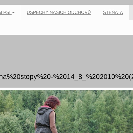
I PSI
ÚSPĚCHY NAŠICH ODCHOVŮ
ŠTĚŇATA
ina%20stopy%20-%2014_8_%202010%20(2