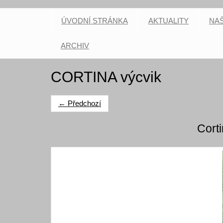
ÚVODNÍ STRÁNKA
AKTUALITY
NAŠ
ARCHIV
CORTINA výcvik
← Předchozí
Cort